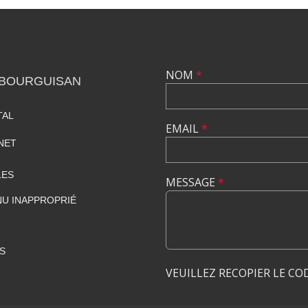
NOM
*
 BOURGUISAN
TAL
EMAIL
*
NET
LES
MESSAGE
*
U INAPPROPRIÉ
S
VEUILLEZ RECOPIER LE CO