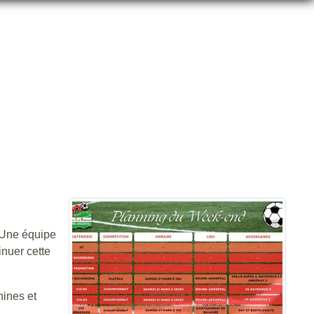
⚪
. Une équipe
inuer cette
nines et