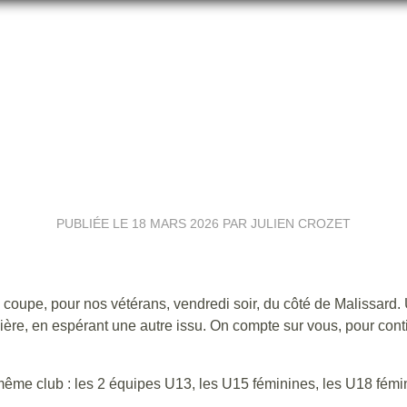
🗓️PLANNING DU WEEK-END⚽🔴
PUBLIÉE LE
18 MARS 2026
PAR JULIEN CROZET
coupe, pour nos vétérans, vendredi soir, du côté de Malissard
ière, en espérant une autre issu. On compte sur vous, pour cont
 même club : les 2 équipes U13, les U15 féminines, les U18 fémi