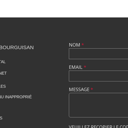
NOM
*
 BOURGUISAN
TAL
EMAIL
*
NET
LES
MESSAGE
*
U INAPPROPRIÉ
S
VEUILLEZ RECOPIER LE CO