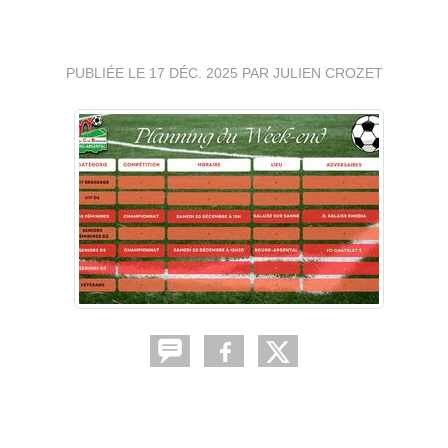
⚽🔴⚪ (SUITE)
PUBLIÉE LE
17 DÉC. 2025
PAR JULIEN CROZET