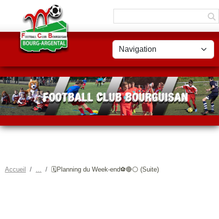
Panneau de gestion des cookies
Accueil
🗓️Planning du Week-end⚽🔴⚪ (Suite)
🗓️PLANNING DU WEEK-END