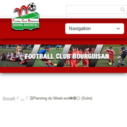
Panneau de gestion des cookies
Accueil
🗓️Planning du Week-end⚽🔴⚪ (Suite)
🗓️PLANNING DU WEEK-END