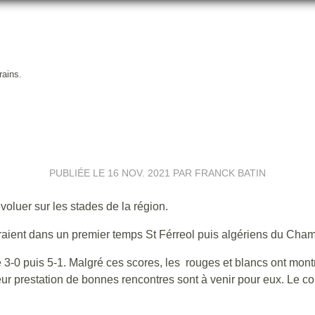
rains.
TÉGORIES JEUNES SUR LES TE
PUBLIÉE LE
16 NOV. 2021
PAR FRANCK BATIN
oluer sur les stades de la région.
aient dans un premier temps St Férreol puis algériens du Cha
e 3-0 puis 5-1. Malgré ces scores, les rouges et blancs ont mont
eur prestation de bonnes rencontres sont à venir pour eux. Le co