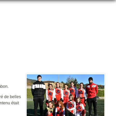
RRAINS.
mbon.
ré de belles
ntenu était