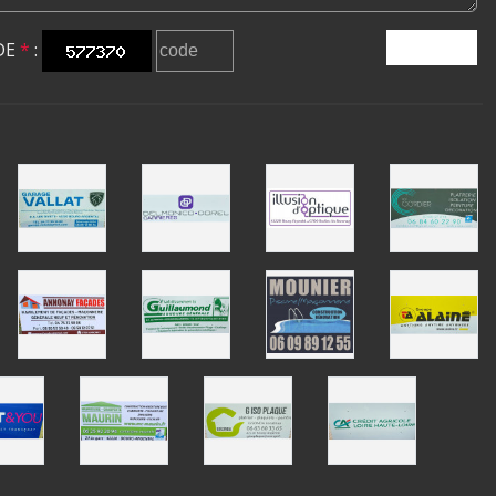
DE
*
:
ENVOYER