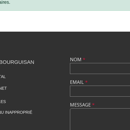
ires.
NOM
*
 BOURGUISAN
TAL
EMAIL
*
NET
LES
MESSAGE
*
U INAPPROPRIÉ