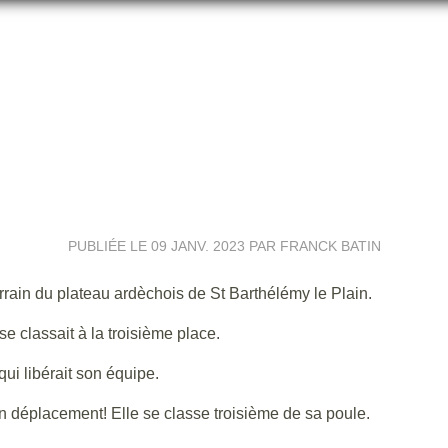
LES FÉMININES SUR LE PODIUM
PUBLIÉE LE
09 JANV. 2023
PAR FRANCK BATIN
rrain du plateau ardèchois de St Barthélémy le Plain.
e classait à la troisième place.
ui libérait son équipe.
en déplacement! Elle se classe troisième de sa poule.