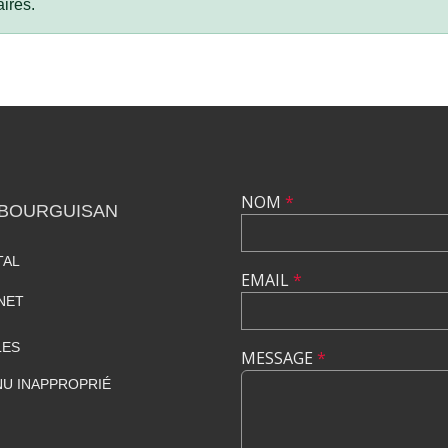
ires.
NOM
*
 BOURGUISAN
TAL
EMAIL
*
NET
LES
MESSAGE
*
U INAPPROPRIÉ